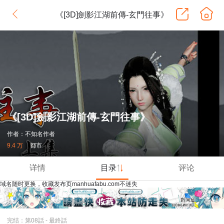
《[3D]劍影江湖前傳-玄門往事》
《[3D]劍影江湖前傳-玄門往事》
作者：不知名作者
9.4 万
都市
详情
目录
评论
域名随时更换，收藏发布页manhuafabu.com不迷失
完结：第08話 - 最終話