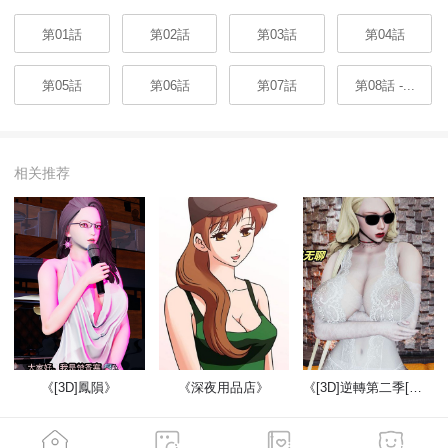
第01話
第02話
第03話
第04話
第05話
第06話
第07話
第08話 -...
相关推荐
《[3D]鳳隕》
《深夜用品店》
《[3D]逆轉第二季[完整版]》