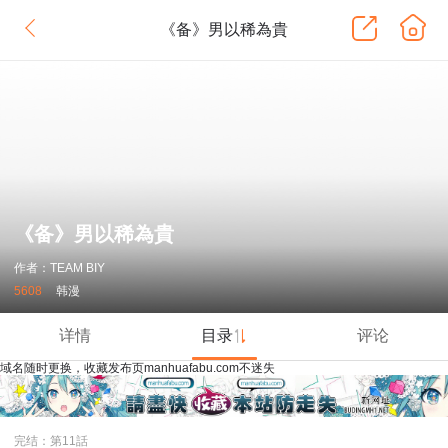
《备》男以稀為貴
《备》男以稀為貴
作者：TEAM BIY
5608
韩漫
详情
目录
评论
域名随时更换，收藏发布页manhuafabu.com不迷失
完结：第11話