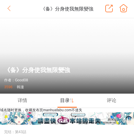
《备》分身使我無限變強
《备》分身使我無限變強
作者：Good08
3596
韩漫
详情
目录
评论
域名随时更换，收藏发布页manhuafabu.com不迷失
完结：第43話