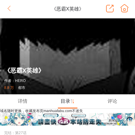
《恶霸X英雄》
《恶霸X英雄》
作者：HERO
8.8 万
都市
详情
目录
评论
域名随时更换，收藏发布页manhuafabu.com不迷失
完结：第27话