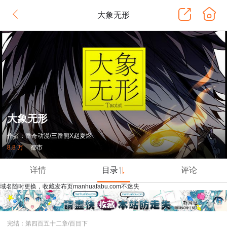
大象无形
大象无形
作者：番奇动漫/三番熊X赵夏煜
8.8 万
都市
详情
目录
评论
域名随时更换，收藏发布页manhuafabu.com不迷失
完结：第四百五十二章/百目下