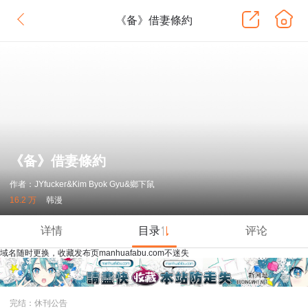
《备》借妻條約
《备》借妻條約
作者：JYfucker&Kim Byok Gyu&鄉下鼠
16.2 万
韩漫
详情
目录
评论
域名随时更换，收藏发布页manhuafabu.com不迷失
完结：休刊公告