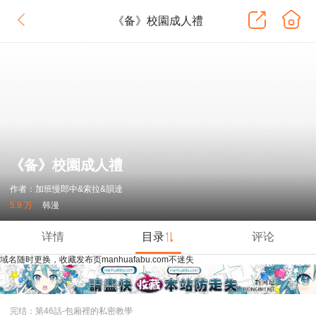
《备》校園成人禮
《备》校園成人禮
作者：加班慢郎中&索拉&韻達
5.9 万
韩漫
详情
目录
评论
域名随时更换，收藏发布页manhuafabu.com不迷失
完结：第46話-包廂裡的私密教學