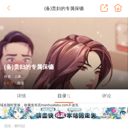
(备)贵妇的专属保镳
(备)贵妇的专属保镳
作者：土豪
2.4 万
韩漫
详情
目录
评论
域名随时更换，收藏发布页manhuafabu.com不迷失
完结：第65話