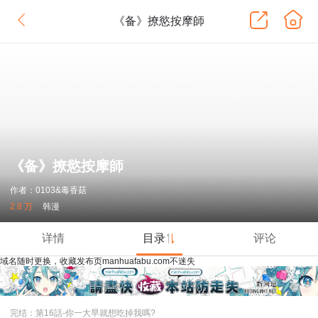
《备》撩慾按摩師
《备》撩慾按摩師
作者：0103&毒香菇
2.8 万
韩漫
详情
目录
评论
域名随时更换，收藏发布页manhuafabu.com不迷失
完结：第16話-你一大早就想吃掉我嗎?