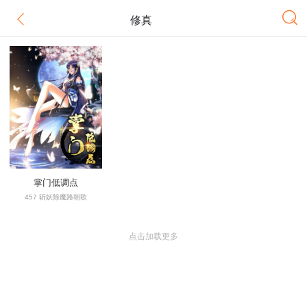
修真
掌门低调点
457 斩妖除魔路朝歌
点击加载更多