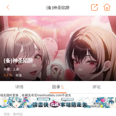
(备)神圣陷阱
(备)神圣陷阱
作者：土豪
3.3 万
韩漫
详情
目录
评论
域名随时更换，收藏发布页manhuafabu.com不迷失
完结：第45話