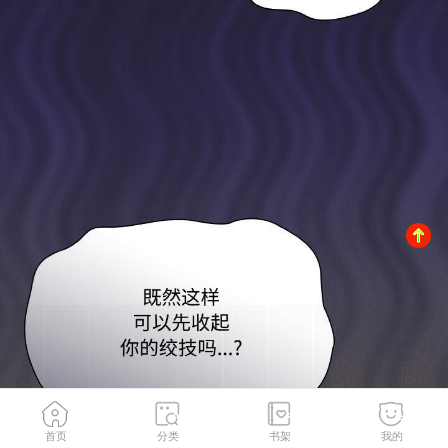
首页
分类
书架
我的
第11話
3
/
199