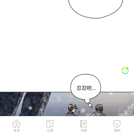
首页
分类
书架
我的
第1話
3
/
247