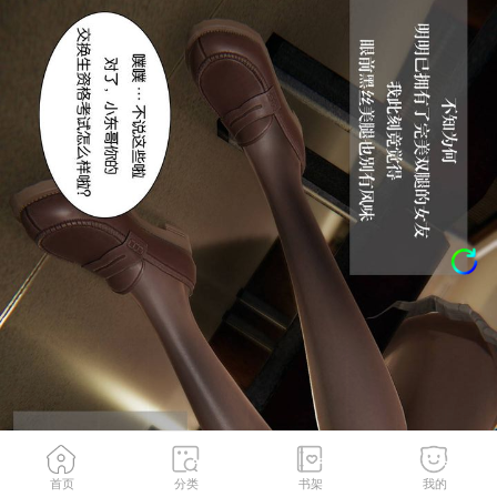
首页
分类
书架
我的
大学篇06
2
/
71