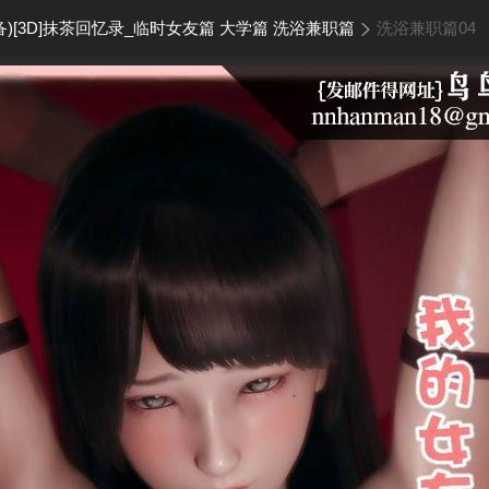
备)[3D]抹茶回忆录_临时女友篇 大学篇 洗浴兼职篇
洗浴兼职篇04