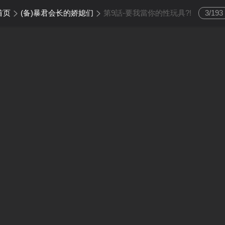
首页
(备)暴君会长的娇媳们
第9話-要我當你的性玩具?!
3
/
193