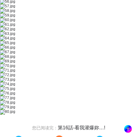
第16話-看我灌爆妳…!
您已阅读完：